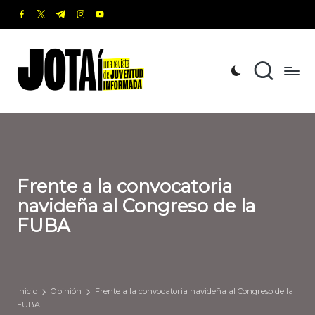
facebook.com
twitter.com
t.me
instagram.com
youtube.com
Saltar
al
J
Una
contenido
revista
o
de
t
Juventud
Informada
a
í
Frente a la convocatoria
navideña al Congreso de la
FUBA
Inicio
Opinión
Frente a la convocatoria navideña al Congreso de la
FUBA