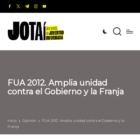
facebook.com
twitter.com
t.me
instagram.com
youtube.com
Saltar
al
J
Una
contenido
revista
o
de
t
Juventud
Informada
a
í
FUA 2012. Amplia unidad
contra el Gobierno y la Franja
Inicio
Opinión
FUA 2012. Amplia unidad contra el Gobierno y la
Franja