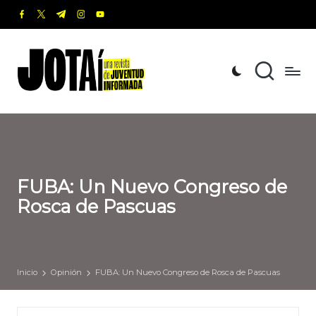
facebook.com
twitter.com
t.me
instagram.com
youtube.com
Saltar
al
J
Una
contenido
revista
o
de
t
Juventud
Informada
a
í
FUBA: Un Nuevo Congreso de
Rosca de Pascuas
Inicio
Opinión
FUBA: Un Nuevo Congreso de Rosca de Pascuas