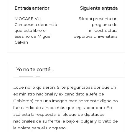
Navegación
Entrada anterior
Siguiente entrada
de
MOCASE Vía
Sileoni presenta un
Campesina denunció
programa de
entradas
que está libre el
infraestructura
asesino de Miguel
deportiva universitaria
Galván
Yo no te conté…
…que no lo quisieron. Si te preguntabas por qué un
ex ministro nacional (y ex candidato a Jefe de
Gobierno) con una imagen medianamente digna no
fue candidato a nada más que legislador porteño
acá está la respuesta: el bloque de diputados
nacionales de su frente le bajó el pulgar y lo vetó de
la boleta para el Congreso.