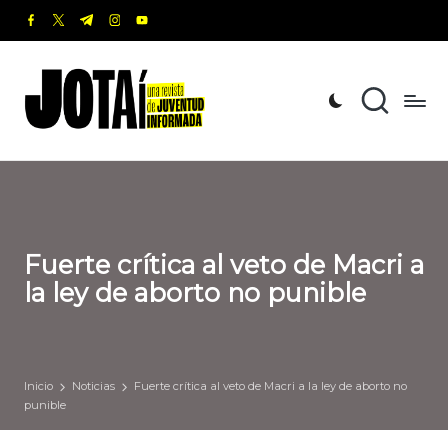
facebook.com
twitter.com
t.me
instagram.com
youtube.com
Saltar
al
J
Una
contenido
revista
o
de
t
Juventud
Informada
a
í
Fuerte crítica al veto de Macri a
la ley de aborto no punible
Inicio
Noticias
Fuerte crítica al veto de Macri a la ley de aborto no
punible