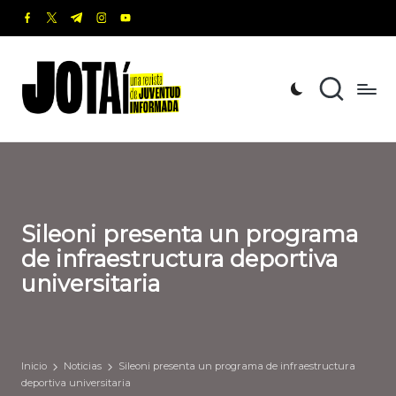
facebook.com
twitter.com
t.me
instagram.com
youtube.com
Saltar
al
J
Una
contenido
revista
o
de
t
Juventud
Informada
a
í
Sileoni presenta un programa
de infraestructura deportiva
universitaria
Inicio
Noticias
Sileoni presenta un programa de infraestructura
deportiva universitaria