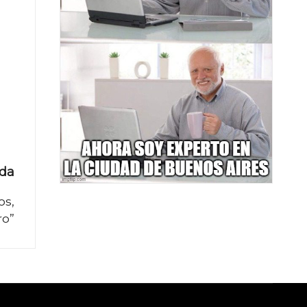
ada
os,
ro”