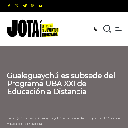
facebook.com
twitter.com
t.me
instagram.com
youtube.com
Saltar
al
J
Una
contenido
revista
o
de
t
Juventud
Informada
a
í
Gualeguaychú es subsede del
Programa UBA XXI de
Educación a Distancia
Inicio
Noticias
Gualeguaychú es subsede del Programa UBA XXI de
Educación a Distancia