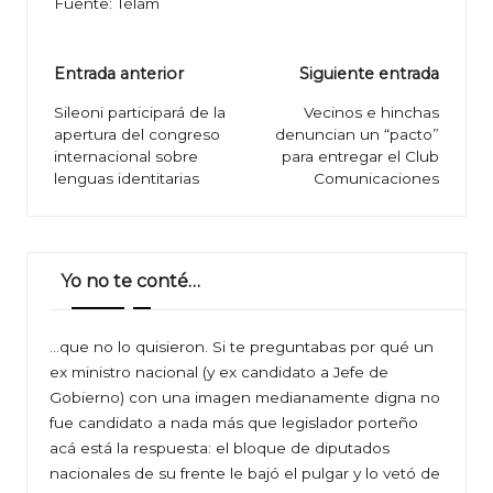
Fuente: Télam
Navegación
Entrada anterior
Siguiente entrada
de
Sileoni participará de la
Vecinos e hinchas
apertura del congreso
denuncian un “pacto”
entradas
internacional sobre
para entregar el Club
lenguas identitarias
Comunicaciones
Yo no te conté…
…que no lo quisieron. Si te preguntabas por qué un
ex ministro nacional (y ex candidato a Jefe de
Gobierno) con una imagen medianamente digna no
fue candidato a nada más que legislador porteño
acá está la respuesta: el bloque de diputados
nacionales de su frente le bajó el pulgar y lo vetó de