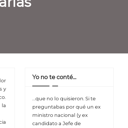
arias
Yo no te conté…
dor
s y
co.
…que no lo quisieron. Si te
 la
preguntabas por qué un ex
ministro nacional (y ex
cia
candidato a Jefe de