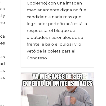
.
Gobierno) con una imagen
ica
medianamente digna no fue
d y
candidato a nada más que
omo
legislador porteño acá está la
respuesta: el bloque de
ica
diputados nacionales de su
nes
frente le bajó el pulgar y lo
vetó de la boleta para el
ías
Congreso.
dad
ras
tas