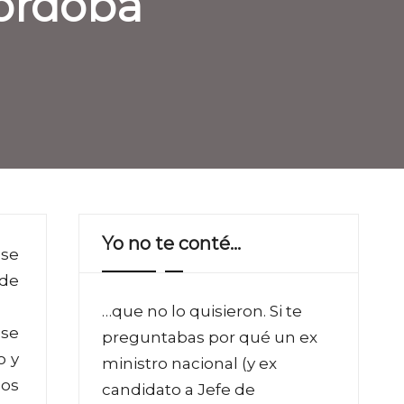
Córdoba
Yo no te conté…
 se
 de
…que no lo quisieron. Si te
 se
preguntabas por qué un ex
o y
ministro nacional (y ex
nos
candidato a Jefe de