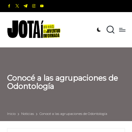
facebook.com
twitter.com
t.me
instagram.com
youtube.com
Saltar
al
J
Una
contenido
revista
o
de
t
Juventud
Informada
a
í
Conocé a las agrupaciones de
Odontología
Inicio
Noticias
Conocé a las agrupaciones de Odontología