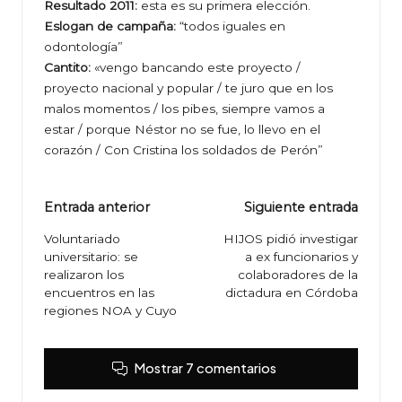
Resultado 2011:
esta es su primera elección.
Eslogan de campaña:
“todos iguales en
odontología”
Cantito:
«vengo bancando este proyecto /
proyecto nacional y popular / te juro que en los
malos momentos / los pibes, siempre vamos a
estar / porque Néstor no se fue, lo llevo en el
corazón / Con Cristina los soldados de Perón”
Navegación
Entrada anterior
Siguiente entrada
de
Voluntariado
HIJOS pidió investigar
universitario: se
a ex funcionarios y
entradas
realizaron los
colaboradores de la
encuentros en las
dictadura en Córdoba
regiones NOA y Cuyo
Mostrar 7 comentarios