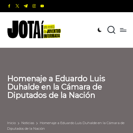
facebook.com
twitter.com
t.me
instagram.com
youtube.com
Saltar
al
J
Una
contenido
revista
o
de
t
Juventud
Informada
a
í
Homenaje a Eduardo Luis
Duhalde en la Cámara de
Diputados de la Nación
Inicio
Noticias
Homenaje a Eduardo Luis Duhalde en la Cámara de
Diputados de la Nación