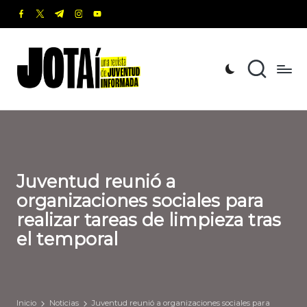
facebook.com
twitter.com
t.me
instagram.com
youtube.com
Saltar
al
J
Una
contenido
revista
o
de
t
Juventud
Informada
a
í
Juventud reunió a
organizaciones sociales para
realizar tareas de limpieza tras
el temporal
Inicio
Noticias
Juventud reunió a organizaciones sociales para