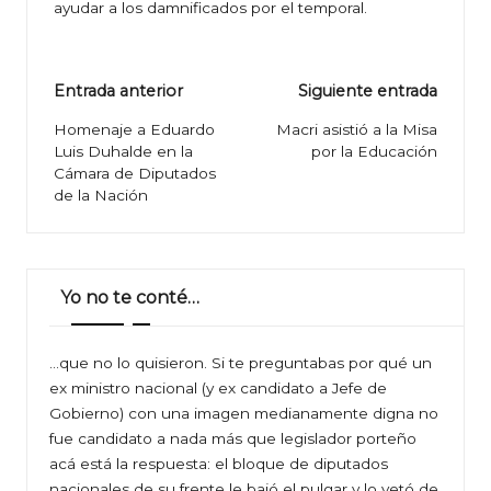
ayudar a los damnificados por el temporal.
Navegación
Entrada anterior
Siguiente entrada
de
Homenaje a Eduardo
Macri asistió a la Misa
Luis Duhalde en la
por la Educación
entradas
Cámara de Diputados
de la Nación
Yo no te conté…
…que no lo quisieron. Si te preguntabas por qué un
ex ministro nacional (y ex candidato a Jefe de
Gobierno) con una imagen medianamente digna no
fue candidato a nada más que legislador porteño
acá está la respuesta: el bloque de diputados
nacionales de su frente le bajó el pulgar y lo vetó de