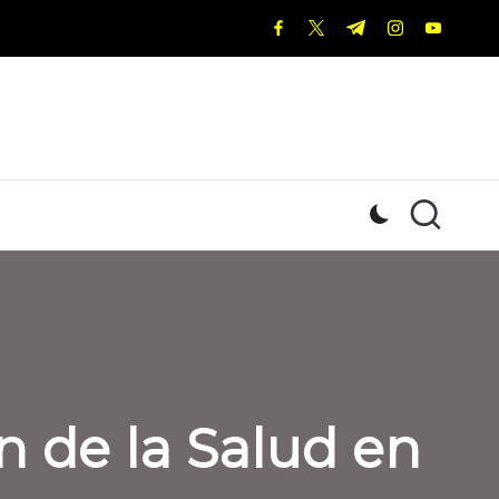
facebook.com
twitter.com
t.me
instagram.c
youtub
 de la Salud en