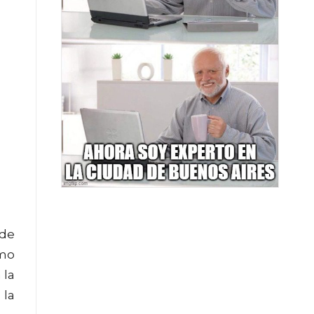
 de
omo
 la
 la