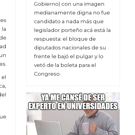
Gobierno) con una imagen
medianamente digna no fue
des
candidato a nada más que
 la
legislador porteño acá está la
 de
respuesta: el bloque de
dad
diputados nacionales de su
 un
frente le bajó el pulgar y lo
es.
vetó de la boleta para el
Congreso.
 el
ca,
del
que