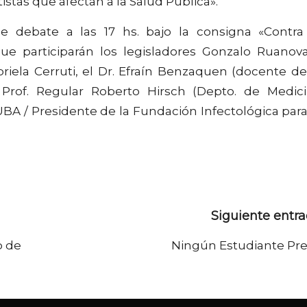
tistas que afectan a la Salud Pública».
e debate a las 17 hs. bajo la consigna «Contra
 que participarán los legisladores Gonzalo Ruanov
briela Cerruti, el Dr. Efraín Benzaquen (docente de
Prof. Regular Roberto Hirsch (Depto. de Medic
BA / Presidente de la Fundación Infectológica para
Siguiente entr
o de
Ningún Estudiante Pr