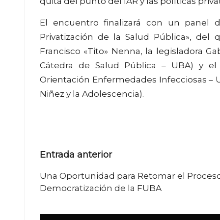
quita del punto del IAR y las políticas priva
El encuentro finalizará con un panel d
Privatización de la Salud Pública», del
Francisco «Tito» Nenna, la legisladora Ga
Cátedra de Salud Pública – UBA) y el 
Orientación Enfermedades Infecciosas – U
Niñez y la Adolescencia).
Navegación
Entrada anterior
de
Una Oportunidad para Retomar el Proces
Democratización de la FUBA
entradas