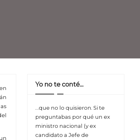
Yo no te conté…
 en
rán
las
…que no lo quisieron. Si te
del
preguntabas por qué un ex
ministro nacional (y ex
candidato a Jefe de
 un