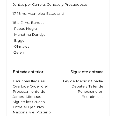
Juntas por Carrera, Coneau y Presupuesto
17-18 hs: Asamblea Estudiantil
18 a 21 hs: Bandas
-Papas Negra
-Mahatma Dandys
-Bigger
-Okinawa
-Zelen
Navegación
Entrada anterior
Siguiente entrada
de
Escuchas Ilegales:
Ley de Medios: Charla-
Oyarbide Ordenó el
Debate y Taller de
entradas
Procesamiento de
Periodismo en
James, Mientras
Económicas
Siguen los Cruces
Entre el Ejecutivo
Nacional y el Porteño