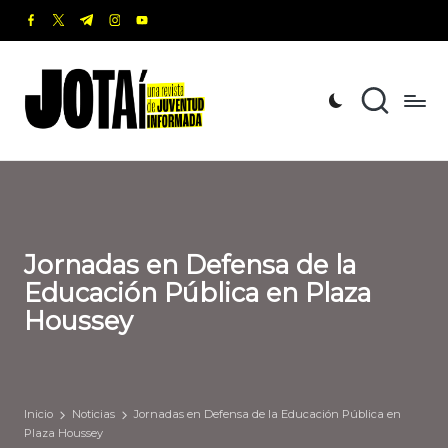
facebook.com
twitter.com
t.me
instagram.com
youtube.com
Saltar
al
J
Una
contenido
revista
o
de
t
Juventud
Informada
a
í
Jornadas en Defensa de la
Educación Pública en Plaza
Houssey
Inicio
Noticias
Jornadas en Defensa de la Educación Pública en
Plaza Houssey