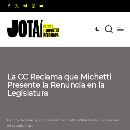
facebook.com
twitter.com
t.me
instagram.com
youtube.com
Saltar
al
J
Una
contenido
revista
o
de
t
Juventud
Informada
a
í
La CC Reclama que Michetti
Presente la Renuncia en la
Legislatura
Inicio
Noticias
La CC Reclama que Michetti Presente la Renuncia
en la Legislatura