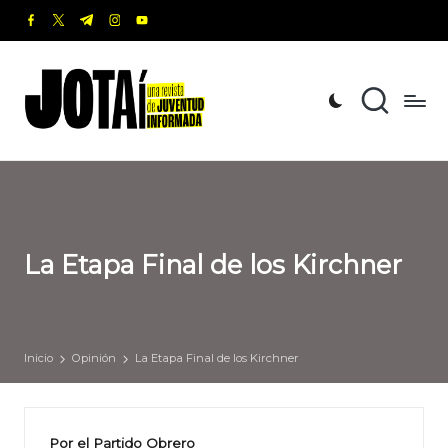
facebook.com
twitter.com
t.me
instagram.com
youtube.com
Saltar
al
J
Una
contenido
revista
o
de
t
Juventud
Informada
a
í
La Etapa Final de los Kirchner
Inicio
Opinión
La Etapa Final de los Kirchner
Por el Partido Obrero