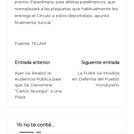
premio Paraolimpia, para atletas paralímpicos, que
reemplazará a las plaquetas que habitualmente les
entrega el Círculo a estos deportistas», apuntó
finalmente Juncal.
Fuente: TELAM
Navegación
Entrada anterior
Siguiente entrada
de
Ayer Se Realizó la
La FUBA Se Moviliza
Audiencia Pública para
en Defensa del Pueblo
entradas
que Se Denomine
Hondureño
“Carlos Jáuregui” a una
Plaza
Yo no te conté…