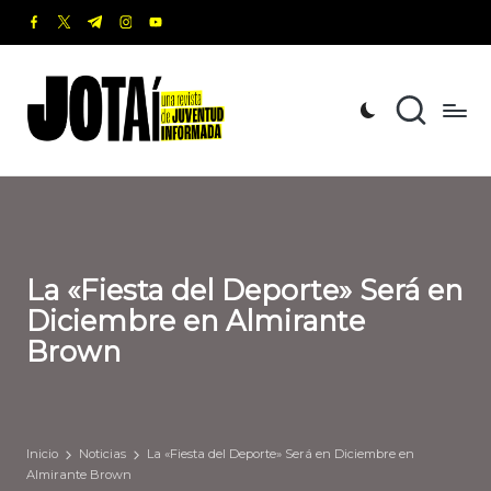
facebook.com
twitter.com
t.me
instagram.com
youtube.com
Saltar
al
J
Una
contenido
revista
o
de
t
Juventud
Informada
a
í
La «Fiesta del Deporte» Será en
Diciembre en Almirante
Brown
Inicio
Noticias
La «Fiesta del Deporte» Será en Diciembre en
Almirante Brown