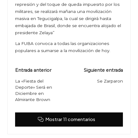
represión y del toque de queda impuesrto por los
militares, se realizará mañana una movilización
masiva en Tegucigalpa, la cual se dirigirá hasta
embajada de Brasil, donde se encuentra alojado el
presidente Zelaya”
La FUBA convoca a todas las organizaciones
populares a sumarse a la movilización de hoy.
Navegación
Entrada anterior
Siguiente entrada
de
La «Fiesta del
Se Zarparon
Deporte» Será en
entradas
Diciembre en
Almirante Brown
Mostrar 11 comentarios