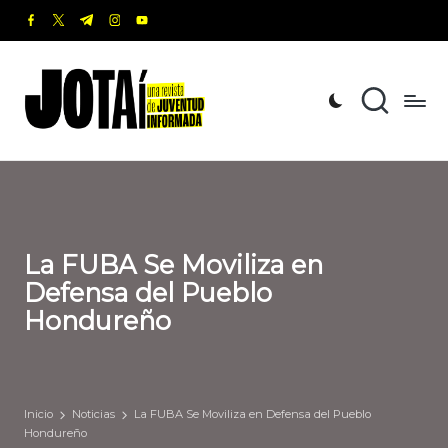
facebook.com
twitter.com
t.me
instagram.com
youtube.com
Saltar
al
J
Una
contenido
revista
o
de
t
Juventud
Informada
a
í
La FUBA Se Moviliza en
Defensa del Pueblo
Hondureño
Inicio
Noticias
La FUBA Se Moviliza en Defensa del Pueblo
Hondureño