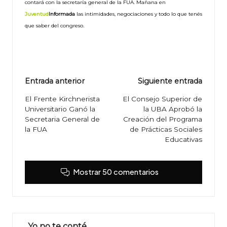
contará con la secretaría general de la FUA. Mañana en
Juventud
Informada
las intimidades, negociaciones y todo lo que tenés
que saber del congreso.
Navegación
Entrada anterior
Siguiente entrada
de
El Frente Kirchnerista
El Consejo Superior de
Universitario Ganó la
la UBA Aprobó la
entradas
Secretaria General de
Creación del Programa
la FUA
de Prácticas Sociales
Educativas
Mostrar 50 comentarios
Yo no te conté…