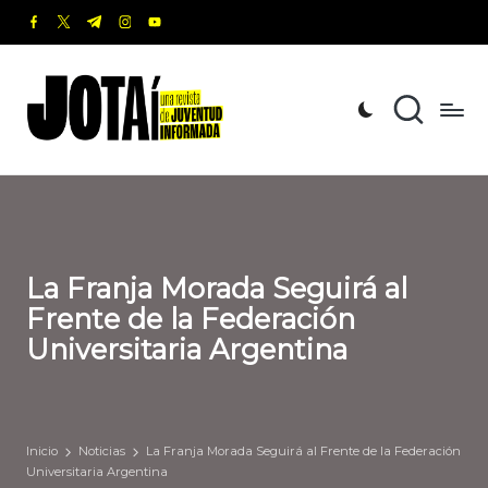
facebook.com
twitter.com
t.me
instagram.com
youtube.com
Saltar
al
J
Una
contenido
revista
o
de
t
Juventud
Informada
a
í
La Franja Morada Seguirá al
Frente de la Federación
Universitaria Argentina
Inicio
Noticias
La Franja Morada Seguirá al Frente de la Federación
Universitaria Argentina