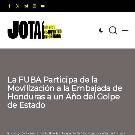
facebook.com
twitter.com
t.me
instagram.com
youtube.com
Saltar
al
J
Una
contenido
revista
o
de
t
Juventud
Informada
a
í
La FUBA Participa de la
Movilización a la Embajada de
Honduras a un Año del Golpe
de Estado
Inicio
Noticias
La FUBA Participa de la Movilización a la Embajada