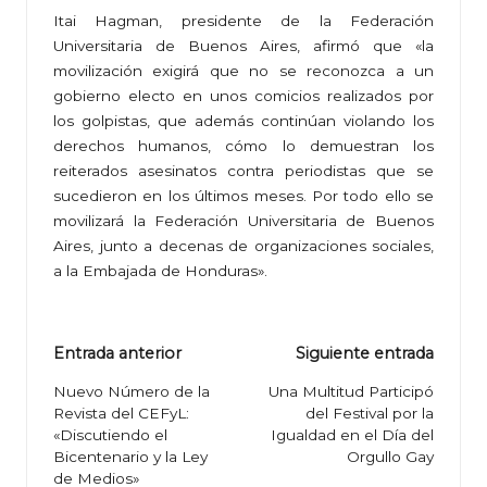
Itai Hagman, presidente de la Federación
Universitaria de Buenos Aires, afirmó que «la
movilización exigirá que no se reconozca a un
gobierno electo en unos comicios realizados por
los golpistas, que además continúan violando los
derechos humanos, cómo lo demuestran los
reiterados asesinatos contra periodistas que se
sucedieron en los últimos meses. Por todo ello se
movilizará la Federación Universitaria de Buenos
Aires, junto a decenas de organizaciones sociales,
a la Embajada de Honduras».
Navegación
Entrada anterior
Siguiente entrada
de
Nuevo Número de la
Una Multitud Participó
Revista del CEFyL:
del Festival por la
entradas
«Discutiendo el
Igualdad en el Día del
Bicentenario y la Ley
Orgullo Gay
de Medios»