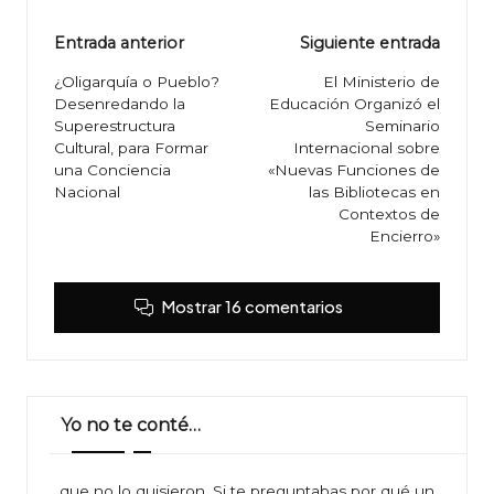
Navegación
Entrada anterior
Siguiente entrada
de
¿Oligarquía o Pueblo?
El Ministerio de
Desenredando la
Educación Organizó el
entradas
Superestructura
Seminario
Cultural, para Formar
Internacional sobre
una Conciencia
«Nuevas Funciones de
Nacional
las Bibliotecas en
Contextos de
Encierro»
Mostrar 16 comentarios
Yo no te conté…
…que no lo quisieron. Si te preguntabas por qué un