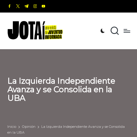
facebook.com
twitter.com
t.me
instagram.com
youtube.com
Saltar
al
J
Una
contenido
revista
o
de
t
Juventud
Informada
a
í
La Izquierda Independiente
Avanza y se Consolida en la
UBA
Inicio
Opinión
La Izquierda Independiente Avanza y se Consolida
en la UBA