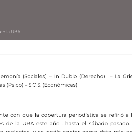
 en la UBA
egemonía (Sociales) – In Dubio (Derecho) – La Gri
as (Psico) – S.O.S. (Económicas)
nte con que la cobertura periodística se refirió a 
les de la UBA este año… hasta el sábado pasado.
o reelectas, y se podía anotar como dato releva