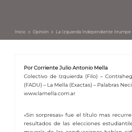
Inicio
Opinión
La Izquierda Independiente Irrumpe
Por Corriente Julio Antonio Mella
Colectivo de Izquierda (Filo) – Contrah
(FADU) – La Mella (Exactas) – Palabras Neci
www.lamella.com.ar
«Sin sorpresas» fue el título mas recurre
resultados de las elecciones estudianti
mayoría de las conducciones habían sid