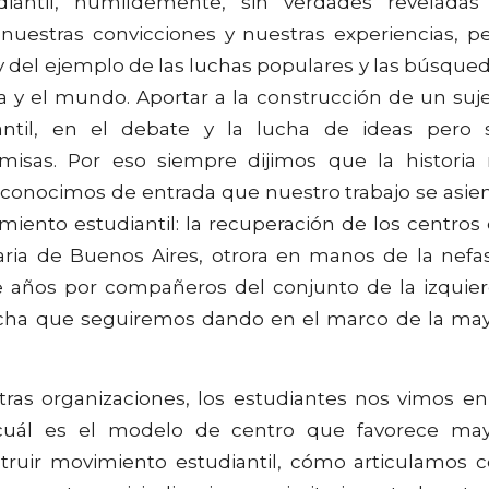
iantil, humildemente, sin verdades reveladas
uestras convicciones y nuestras experiencias, p
y del ejemplo de las luchas populares y las búsque
a y el mundo. Aportar a la construcción de un suj
iantil, en el debate y la lucha de ideas pero 
isas. Por eso siempre dijimos que la historia
conocimos de entrada que nuestro trabajo se asie
iento estudiantil: la recuperación de los centros
taria de Buenos Aires, otrora en manos de la nefa
e años por compañeros del conjunto de la izquie
lucha que seguiremos dando en el marco de la ma
as organizaciones, los estudiantes nos vimos en
 cuál es el modelo de centro que favorece ma
struir movimiento estudiantil, cómo articulamos 