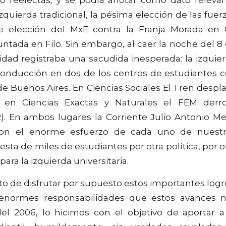
zquierda tradicional, la pésima elección de las fuer
e elección del MxE contra la Franja Morada en 
tada en Filo. Sin embargo, al caer la noche del 8
idad registraba una sacudida inesperada: la izquie
nducción en dos de los centros de estudiantes 
de Buenos Aires. En Ciencias Sociales El Tren despl
 en Ciencias Exactas y Naturales el FEM derr
. En ambos lugares la Corriente Julio Antonio Me
 con el enorme esfuerzo de cada uno de nuest
ta de miles de estudiantes por otra política, por o
ara la izquierda universitaria.
o de disfrutar por supuesto estos importantes logr
 enormes responsabilidades que estos avances 
 2006, lo hicimos con el objetivo de aportar a