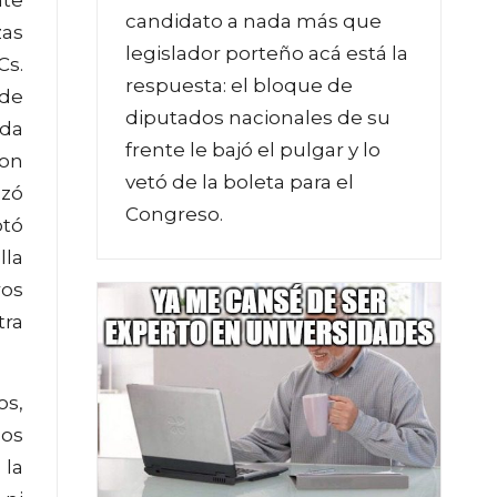
candidato a nada más que
zas
legislador porteño acá está la
Cs.
respuesta: el bloque de
 de
diputados nacionales de su
rda
frente le bajó el pulgar y lo
con
vetó de la boleta para el
azó
Congreso.
otó
lla
ros
tra
os,
nos
 la