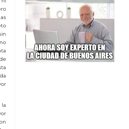
 ni
ero
das
eto
sin
 no
nta
 de
sta
rda
yor
 la
yor
con