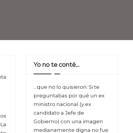
Yo no te conté…
eta
…que no lo quisieron. Si te
preguntabas por qué un ex
ministro nacional (y ex
candidato a Jefe de
los
Gobierno) con una imagen
 La
medianamente digna no fue
nte