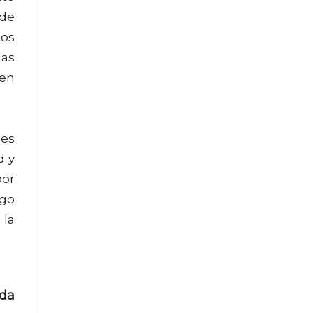
 de
dos
las
ien
 es
d y
por
rgo
 la
ada