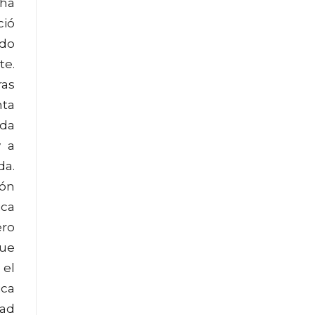
 ha
ció
udo
te.
ras
nta
rda
y a
da.
ión
ica
ero
que
 el
ica
dad