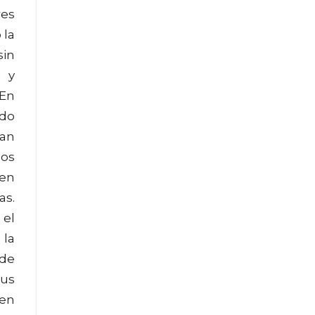
res
 la
sin
a y
 En
ido
ean
los
 en
as.
 el
 la
 de
sus
 en