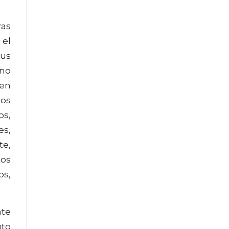
ras
 el
sus
ano
 en
los
os,
es,
te,
zos
os,
ate
uto