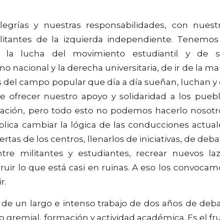
egrías y nuestras responsabilidades, con nuest
ilitantes de la izquierda independiente. Tenemos
 la lucha del movimiento estudiantil y de 
o nacional y la derecha universitaria, de ir de la m
s del campo popular que día a día sueñan, luchan y
de ofrecer nuestro apoyo y solidaridad a los pueb
ración, pero todo esto no podemos hacerlo nosotr
lica cambiar la lógica de las conducciones actual
rtas de los centros, llenarlos de iniciativas, de deba
re militantes y estudiantes, recrear nuevos la
truir lo que está casi en ruinas. A eso los convocam
r.
o de un largo e intenso trabajo de dos años de deb
ajo gremial, formación y actividad académica. Es el fr