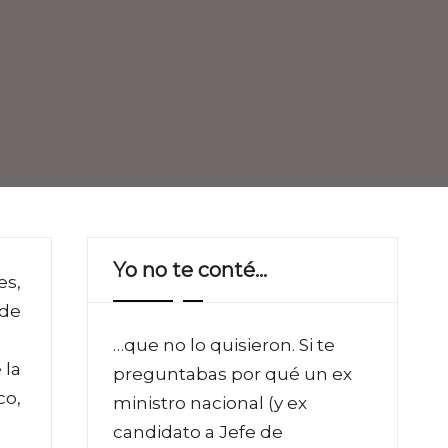
Yo no te conté…
es,
 de
…que no lo quisieron. Si te
 la
preguntabas por qué un ex
co,
ministro nacional (y ex
candidato a Jefe de