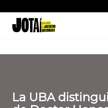
Saltar
J
al
Una
contenido
revista
o
de
t
Juventud
Informada
a
í
La UBA distingui