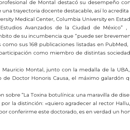
 y profesional de Montal destacó su desempeño c
una trayectoria docente destacable, así lo acredita
versity Medical Center, Columbia University en Esta
 Estudios Avanzados de la Ciudad de México” ,
 ámbito de su incumbencia que “puede ser breveme
s como sus 168 publicaciones listadas en PubMed,
su participación como miembro de distintas socieda
 Mauricio Montal, junto con la medalla de la UBA,
ulo de Doctor Honoris Causa, el máximo galardón 
ón sobre “La Toxina botulínica: una maravilla de dis
r la distinción: «quiero agradecer al rector Hallu,
 por conferirme este doctorado, es en verdad un ho