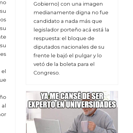
omo
Gobierno) con una imagen
 su
medianamente digna no fue
dos
candidato a nada más que
 su
legislador porteño acá está la
nte
respuesta: el bloque de
 su
diputados nacionales de su
des
frente le bajó el pulgar y lo
vetó de la boleta para el
 el
Congreso.
que
eño
 al
nor