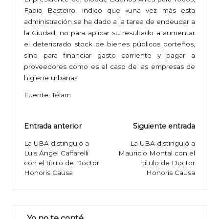
Fabio Basteiro, indicó que «una vez más esta
administración se ha dado a la tarea de endeudar a
la Ciudad, no para aplicar su resultado a aumentar
el deteriorado stock de bienes públicos porteños,
sino para financiar gasto corriente y pagar a
proveedores como es el caso de las empresas de
higiene urbana».
Fuente: Télam
Navegación
Entrada anterior
Siguiente entrada
de
La UBA distinguió a
La UBA distinguió a
Luis Ángel Caffarelli
Mauricio Montal con el
entradas
con el título de Doctor
título de Doctor
Honoris Causa
Honoris Causa
Yo no te conté…