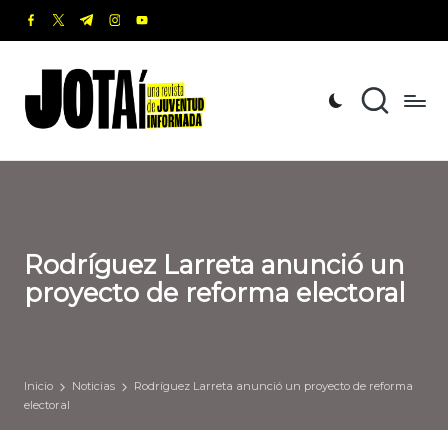
facebook.com
twitter.com
t.me
instagram.com
youtube.com
Saltar
al
J
Una
contenido
revista
o
de
t
Juventud
Informada
a
í
Rodríguez Larreta anunció un
proyecto de reforma electoral
Inicio
Noticias
Rodríguez Larreta anunció un proyecto de reforma
electoral