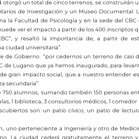
d otorgó un total de cinco terrenos, se construirán 
sitarios de Investigación y un Museo Documental. 
na la Facultad de Psicología y en la sede del CBC
uede ver el impacto a partir de los 400 inscriptos 
”, y resaltó la importancia de, a partir de es
 ciudad universitaria”.
Jefe de Gobierno “por cedernos un terreno de casi 
CBC de Lugano que ya hemos inaugurado, para levan
 de gran impacto social, que a nuestro entender es
a secundaria”.
de 750 alumnos, sumando también 150 personas en
as, 1 biblioteca, 3 consultorios médicos, 1 comedor 
scubiertos son: un patio cívico, un patio de lectur
n, uno perteneciente a Ingeniería y otro de Medici
no. La ciudad cederá gratuitamente el terreno y