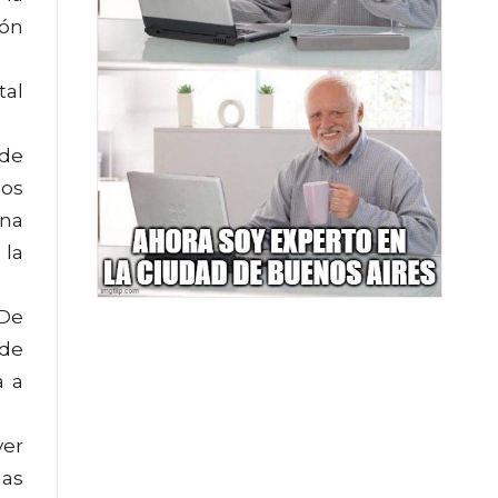
ión
tal
 de
dos
una
 la
 De
 de
a a
ver
las