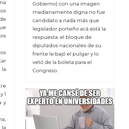
una
Gobierno) con una imagen
Los
medianamente digna no fue
 de
candidato a nada más que
que
legislador porteño acá está la
tos
respuesta: el bloque de
diputados nacionales de su
dos
frente le bajó el pulgar y lo
tar
vetó de la boleta para el
 la
Congreso.
tre
y 1
a y
na,
 la