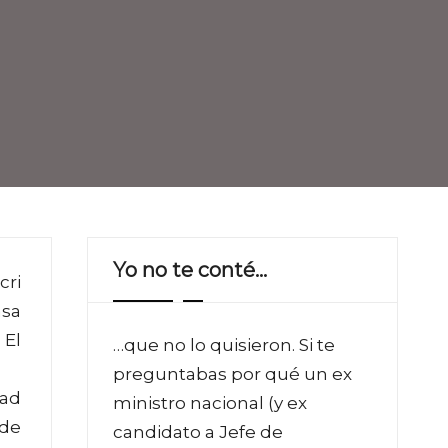
Yo no te conté…
cri
asa
 El
…que no lo quisieron. Si te
preguntabas por qué un ex
dad
ministro nacional (y ex
 de
candidato a Jefe de