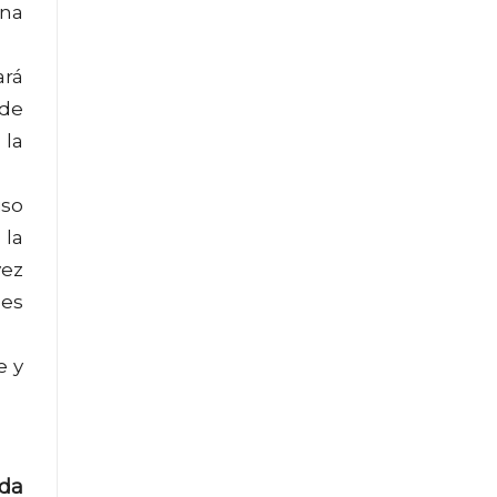
ona
ará
ede
 la
iso
 la
vez
 es
e y
ada