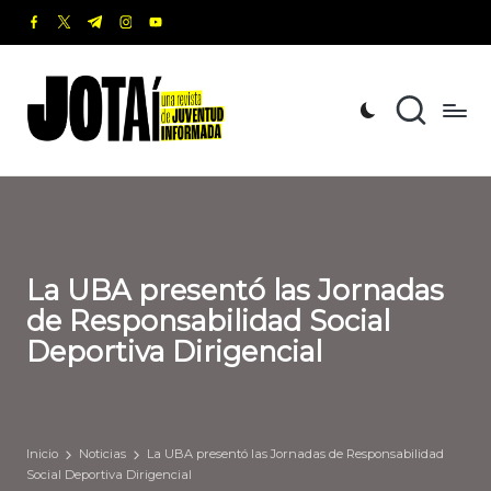
facebook.com
twitter.com
t.me
instagram.com
youtube.com
Saltar
al
J
Una
contenido
revista
o
de
t
Juventud
Informada
a
í
La UBA presentó las Jornadas
de Responsabilidad Social
Deportiva Dirigencial
Inicio
Noticias
La UBA presentó las Jornadas de Responsabilidad
Social Deportiva Dirigencial