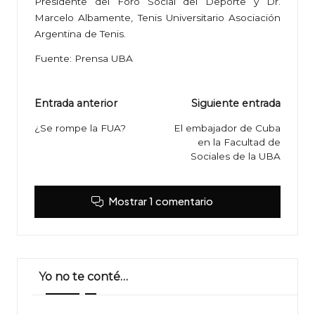
Presidente del Foro Social del Deporte y Dr.
Marcelo Albamente, Tenis Universitario Asociación
Argentina de Tenis.
Fuente: Prensa UBA
Navegación
Entrada anterior
Siguiente entrada
de
¿Se rompe la FUA?
El embajador de Cuba
en la Facultad de
entradas
Sociales de la UBA
Mostrar 1 comentario
Yo no te conté…