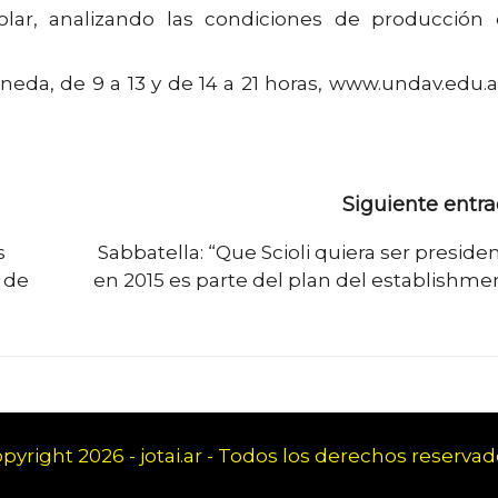
colar, analizando las condiciones de producción
neda, de 9 a 13 y de 14 a 21 horas, www.undav.edu.a
Siguiente entr
s
Sabbatella: “Que Scioli quiera ser preside
o de
en 2015 es parte del plan del establishme
pyright 2026 - jotai.ar - Todos los derechos reservad