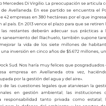
uvo Mercedes Di Virgilio. La preocupación se articula 
s de Avellaneda. En ese partido se encuentra el P
 42 empresas en 380 hectáreas por el que ingresa
l país. En 2013 vence el plazo para que se retiren 
las restantes deberán adecuar sus prácticas a 
de saneamiento del Riachuelo, también supone tar
ejorar la vida de los siete millones de habitan
 una inversión en cinco años de $5.672 millones, u
Dock Sud. Nos haría muy felices que posgraduados
 esa empresa en Avellaneda otra vez, haciénd
upada por la gestión del agua y del aire».
o de las cuestiones legales que atarviesan la gest
onales en gestión ambiental; las instituciones 
a responsabilidad tanto privada como estatal; 