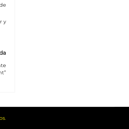
 de
r y
ada
nte
nt”
os.