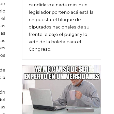
con
candidato a nada más que
olo
legislador porteño acá está la
 el
respuesta: el bloque de
las
diputados nacionales de su
las
frente le bajó el pulgar y lo
eas
vetó de la boleta para el
tes
Congreso.
nos
 de
ola
ión
del
las