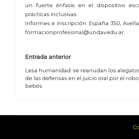
un fuerte énfasis en el dispositivo es
prácticas inclusivas.
Informes e inscripción: España 350, Avella
formacionprofesional@undav.edu.ar.
Navegación
Entrada anterior
de
Lesa humanidad: se reanudan los alegato
de las defensas en el juicio oral por el rob
entradas
bebés
Co