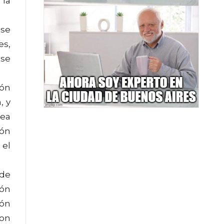
 la
 se
es,
 se
ión
, y
rea
ión
 el
 de
ión
ión
con