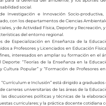
al para la defensa del ambiente; y los aportes de
abilidad social.
de Investigación e Innovación Socio-productiva,
grado, con los departamentos de Ciencias Ambiental
iales, y de Actividad Física, Deporte y Recreación, y
terísticas del entorno regional.
os de Especialización en Enseñanza de la Educac
igidos a Profesores y Licenciados en Educación Física
fines, interesados en ampliar su formación en el á
l Deporte: “Teorías de la Enseñanza en la Educac
e y Cultura Popular” y “Formación de Profesores en
so “Currículum e Inclusión” está dirigido a graduados
e carreras universitarias de las áreas de la Educac
las discusiones políticas y técnicas de la elaborac
opuestas curriculares; y la práctica docente cotidiana 