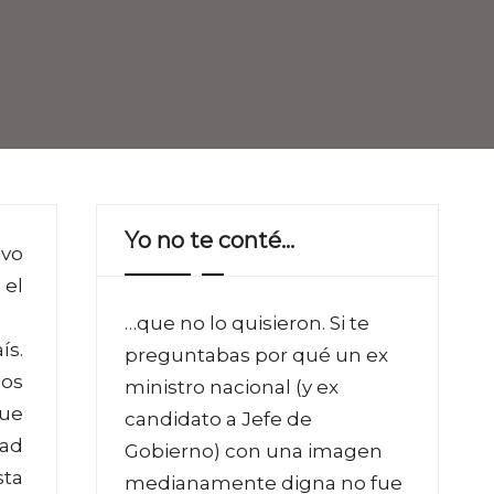
Yo no te conté…
ivo
 el
…que no lo quisieron. Si te
ís.
preguntabas por qué un ex
sos
ministro nacional (y ex
que
candidato a Jefe de
dad
Gobierno) con una imagen
sta
medianamente digna no fue