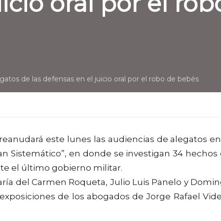
icio oral por el ro
atos de las defensas en el juicio oral por el robo de bebés
l reanudará este lunes las audiencias de alegatos en
lan Sistemático”, en donde se investigan 34 hechos
 el último gobierno militar.
 María del Carmen Roqueta, Julio Luis Panelo y Domi
las exposiciones de los abogados de Jorge Rafael Vide