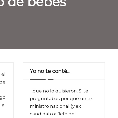
bo de bebés
Yo no te conté…
 el
 de
…que no lo quisieron. Si te
ngo
preguntabas por qué un ex
la,
ministro nacional (y ex
candidato a Jefe de