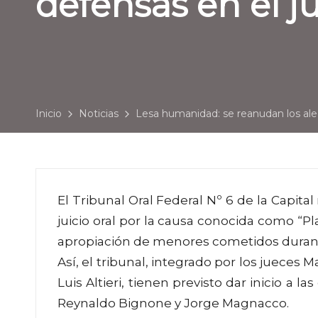
defensas en el ju
Inicio
Noticias
Lesa humanidad: se reanudan los aleg
El Tribunal Oral Federal Nº 6 de la Capita
juicio oral por la causa conocida como “P
apropiación de menores cometidos durante
Así, el tribunal, integrado por los jueces
Luis Altieri, tienen previsto dar inicio a 
Reynaldo Bignone y Jorge Magnacco.