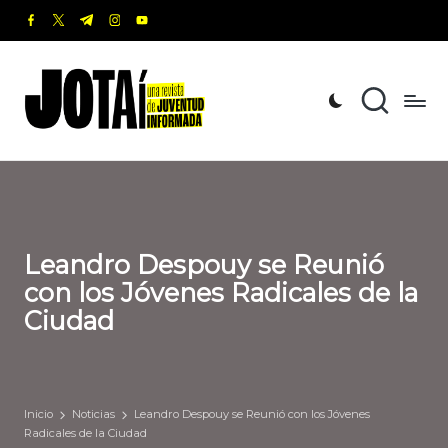
facebook.com
twitter.com
t.me
instagram.com
youtube.com
Saltar
al
J
Una
contenido
revista
o
de
t
Juventud
Informada
a
í
Leandro Despouy se Reunió
con los Jóvenes Radicales de la
Ciudad
Inicio
Noticias
Leandro Despouy se Reunió con los Jóvenes
Radicales de la Ciudad