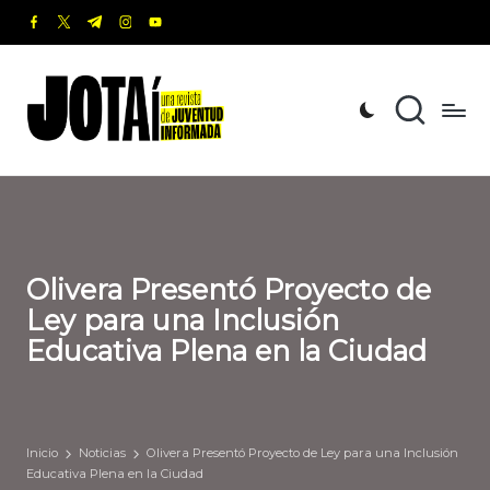
facebook.com
twitter.com
t.me
instagram.com
youtube.com
Saltar
al
J
Una
contenido
revista
o
de
t
Juventud
Informada
a
í
Olivera Presentó Proyecto de
Ley para una Inclusión
Educativa Plena en la Ciudad
Inicio
Noticias
Olivera Presentó Proyecto de Ley para una Inclusión
Educativa Plena en la Ciudad