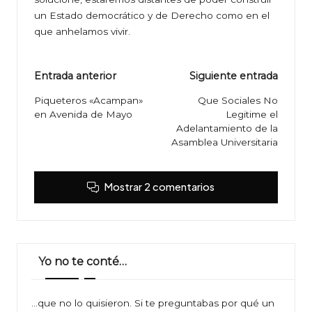
un Estado democrático y de Derecho como en el
que anhelamos vivir.
Navegación
Entrada anterior
Siguiente entrada
de
Piqueteros «Acampan»
Que Sociales No
en Avenida de Mayo
Legitime el
entradas
Adelantamiento de la
Asamblea Universitaria
Mostrar 2 comentarios
Yo no te conté…
…que no lo quisieron. Si te preguntabas por qué un