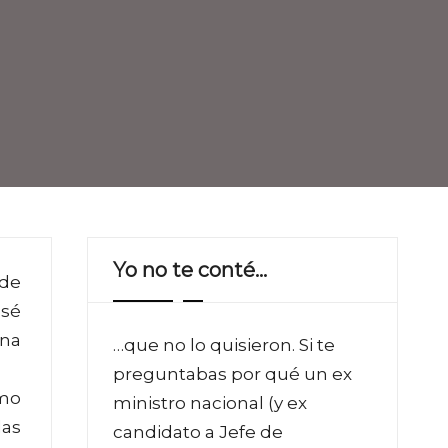
Yo no te conté…
 de
osé
una
…que no lo quisieron. Si te
preguntabas por qué un ex
omo
ministro nacional (y ex
las
candidato a Jefe de