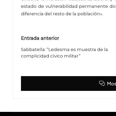
estado de vulnerabilidad permanente don
diferencia del resto de la población».
Navegación
Entrada anterior
de
Sabbatella: “Ledesma es muestra de la
complicidad cívico militar”
entradas
Mos