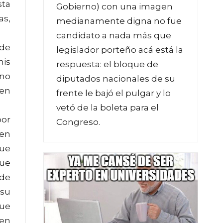
sta
Gobierno) con una imagen
as,
medianamente digna no fue
candidato a nada más que
 de
legislador porteño acá está la
mis
respuesta: el bloque de
 no
diputados nacionales de su
 en
frente le bajó el pulgar y lo
vetó de la boleta para el
por
Congreso.
ien
que
que
 de
 su
que
 en