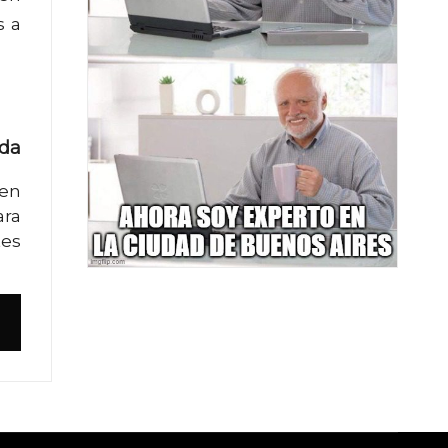
s a
ada
 en
ara
tes