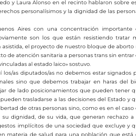
nedo y Laura Alonso en el recinto hablaron sobre e
erechos personalísimos y la dignidad de las person
enos Aires con una concentración importante
viamente son los que están resistiendo tratar 
asistida, el proyecto de nuestro bloque de aborto
 de atención sanitaria a personas trans sin entrar
nculadas al estado laico» sostuvo.
uí los/as diputados/as no debemos estar signados 
onales sino que debemos trabajar en haras del b
jar de lado posicionamientos que pueden tener 
 pueden trasladarse a las decisiones del Estado y 
ibertad de otras personas sino, como es en el caso
e su dignidad, de su vida, que generan rechazo a
gestos implícitos de una sociedad que excluye y 
 y en materia de salud para una población que está