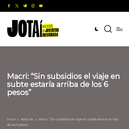
facebook.com
twitter.com
t.me
instagram.com
youtube.com
Saltar
al
J
Una
contenido
revista
o
de
t
Juventud
Informada
a
í
Macri: “Sin subsidios el viaje en
subte estaría arriba de los 6
pesos”
Inicio
Noticias
Macri: “Sin subsidios el viaje en subte estaría arriba
de los 6 pesos”