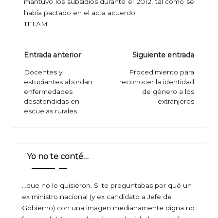
mantuvo los subsidios durante el 2012, tal como se
había pactado en el acta acuerdo.
TELAM
Navegación
Entrada anterior
Siguiente entrada
de
Docentes y
Procedimiento para
estudiantes abordan
reconocer la identidad
entradas
enfermedades
de género a los
desatendidas en
extranjeros
escuelas rurales
Yo no te conté…
…que no lo quisieron. Si te preguntabas por qué un
ex ministro nacional (y ex candidato a Jefe de
Gobierno) con una imagen medianamente digna no