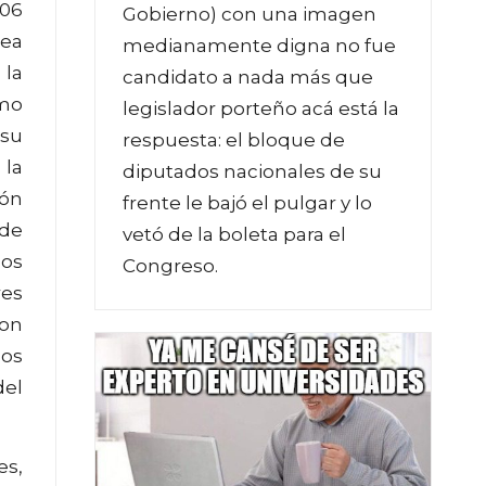
006
Gobierno) con una imagen
lea
medianamente digna no fue
 la
candidato a nada más que
smo
legislador porteño acá está la
 su
respuesta: el bloque de
 la
diputados nacionales de su
ión
frente le bajó el pulgar y lo
 de
vetó de la boleta para el
los
Congreso.
res
ron
dos
del
es,