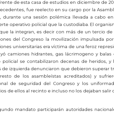
frente de esta casa de estudios en diciembre de 2
precedentes, fue reelecto en su cargo por la Asamb
9, durante una sesión polémica llevada a cabo en
te operativo policial que la custodiaba. El organi
que la integran, es decir con más de un tercio de
ones del Congreso la movilización impulsada por
es universitarias era víctima de una feroz repres
luyó camiones hidrantes, gas lácrimogeno y balas
policial se contabilizaron decenas de heridos, y 
es de izquierda denunciaron que debieron superar t
 resto de los asambleístas acreditados) y sufrie
onal de seguridad del Congreso y los uniforma
os de ellos al recinto e incluso no los dejaban salir 
gundo mandato participarán autoridades nacional