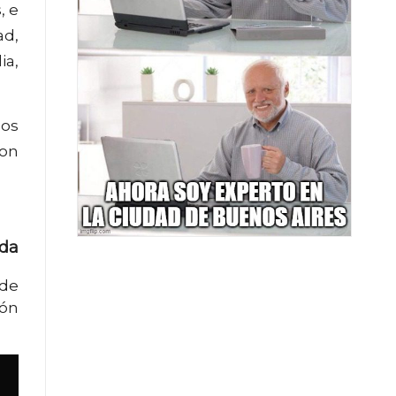
, e
ad,
ia,
los
ron
ada
 de
ión