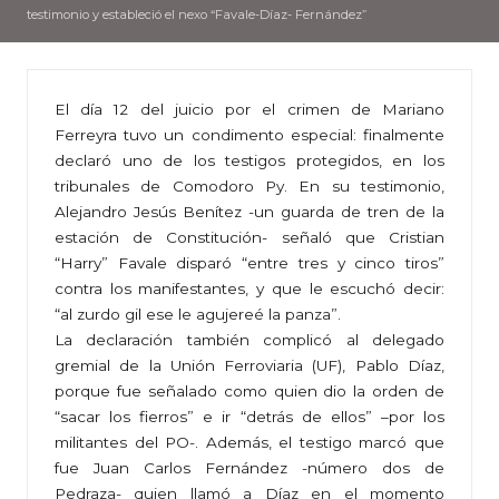
testimonio y estableció el nexo “Favale-Díaz- Fernández”
El día 12 del juicio por el crimen de Mariano
Ferreyra tuvo un condimento especial: finalmente
declaró uno de los testigos protegidos, en los
tribunales de Comodoro Py. En su testimonio,
Alejandro Jesús Benítez -un guarda de tren de la
estación de Constitución- señaló que Cristian
“Harry” Favale disparó “entre tres y cinco tiros”
contra los manifestantes, y que le escuchó decir:
“al zurdo gil ese le agujereé la panza”.
La declaración también complicó al delegado
gremial de la Unión Ferroviaria (UF), Pablo Díaz,
porque fue señalado como quien dio la orden de
“sacar los fierros” e ir “detrás de ellos” –por los
militantes del PO-. Además, el testigo marcó que
fue Juan Carlos Fernández -número dos de
Pedraza- quien llamó a Díaz en el momento