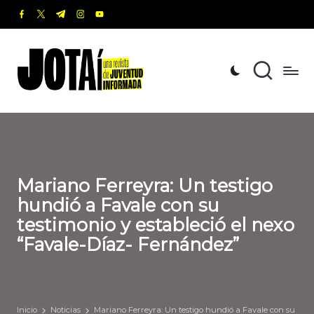
facebook.com
twitter.com
t.me
instagram.com
youtube.com
Saltar
al
J
Una
contenido
revista
o
de
t
Juventud
Informada
a
í
Mariano Ferreyra: Un testigo
hundió a Favale con su
testimonio y estableció el nexo
“Favale-Díaz- Fernández”
Inicio
Noticias
Mariano Ferreyra: Un testigo hundió a Favale con su