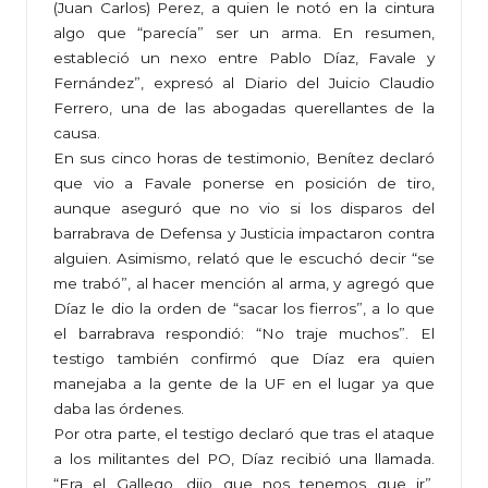
(Juan Carlos) Perez, a quien le notó en la cintura
algo que “parecía” ser un arma. En resumen,
estableció un nexo entre Pablo Díaz, Favale y
Fernández”, expresó al Diario del Juicio Claudio
Ferrero, una de las abogadas querellantes de la
causa.
En sus cinco horas de testimonio, Benítez declaró
que vio a Favale ponerse en posición de tiro,
aunque aseguró que no vio si los disparos del
barrabrava de Defensa y Justicia impactaron contra
alguien. Asimismo, relató que le escuchó decir “se
me trabó”, al hacer mención al arma, y agregó que
Díaz le dio la orden de “sacar los fierros”, a lo que
el barrabrava respondió: “No traje muchos”. El
testigo también confirmó que Díaz era quien
manejaba a la gente de la UF en el lugar ya que
daba las órdenes.
Por otra parte, el testigo declaró que tras el ataque
a los militantes del PO, Díaz recibió una llamada.
“Era el Gallego, dijo que nos tenemos que ir”,