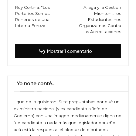
de
Roy Cortina: “Los
Aliaga y la Gestión
Porteños Somos
Mienten… los
entradas
Rehenes de una
Estudiantes nos
Interna Feroz»
Organizamos Contra
las Acreditaciones
Mostrar 1 comentario
Yo no te conté…
…que no lo quisieron. Si te preguntabas por qué un
ex ministro nacional (y ex candidato a Jefe de
Gobierno) con una imagen medianamente digna no
fue candidato a nada más que legislador porteño
acá está la respuesta: el bloque de diputados