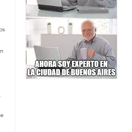
los
en
”
ue