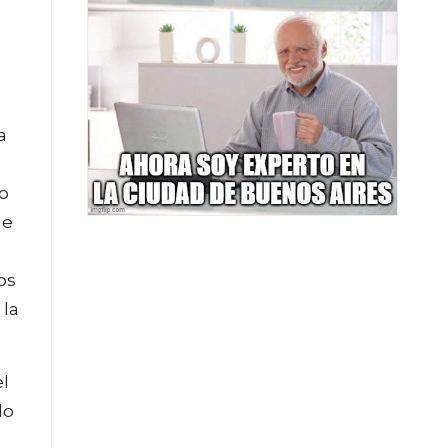
a
ro
de
os
 la
el
do