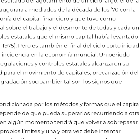
resultado del agotamiento de un ciclo largo, el de la
naugurara a mediados de la década de los ’70 con la
onía del capital financiero y que tuvo como
al sobre el trabajo y el desmonte de todas y cada u
oles estatales que el mismo capital había levantado
975). Pero es también el final del ciclo corto inicia
u incidencia en la economía mundial. Un período
 regulaciones y controles estatales alcanzaron su
d para el movimiento de capitales, precarización del
degradación socioambiental son los signos que
ondicionada por los métodos y formas que el capita
d depende de que pueda superarlos recurriendo a otr
e en algún momento tendrá que volver a sobrepasar.
propios límites y una y otra vez debe intentar