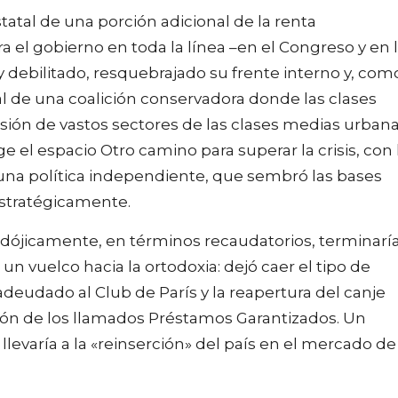
statal de una porción adicional de la renta
a el gobierno en toda la línea –en el Congreso y en 
y debilitado, resquebrajado su frente interno y, com
l de una coalición conservadora donde las clases
ión de vastos sectores de las clases medias urban
ge el espacio Otro camino para superar la crisis, con 
 una política independiente, que sembró las bases
stratégicamente.
radójicamente, en términos recaudatorios, terminarí
un vuelco hacia la ortodoxia: dejó caer el tipo de
deudado al Club de París y la reapertura del canje
iación de los llamados Préstamos Garantizados. Un
varía a la «reinserción» del país en el mercado de