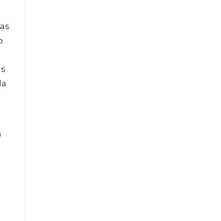
las
o
as
la
a