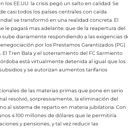
los EE.UU. la crisis pegó un salto en calidad. Se
e casi todos los países centrales con caída
ndial se transformó en una realidad concreta. El
 se le pagará mas adelante; que de la reapertura del
io sube diariamente respondiendo a las exigencias d
a renegociación por los Prestamos Garantizados (PG)
. El Tren Bala y el soterramiento del FC Sarmiento
Córdoba está virtualmente detenida al igual que los
subsidios y se autorizan aumentos tarifarios
cionales de las materias primas que pone en serio
onal resolvió, sorpresivamente, la eliminación del
rno al sistema de reparto en materia jubilatoria. Con
nos 4.100 millones de dólares que le permitiría
aciones y pensiones, y tal vez reducir las