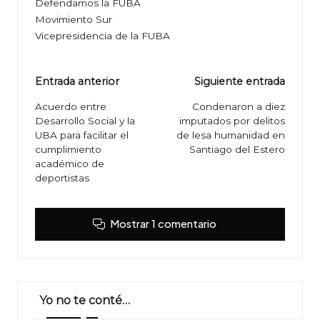
Defendamos la FUBA
Movimiento Sur
Vicepresidencia de la FUBA
Navegación
Entrada anterior
Siguiente entrada
de
Acuerdo entre
Condenaron a diez
Desarrollo Social y la
imputados por delitos
entradas
UBA para facilitar el
de lesa humanidad en
cumplimiento
Santiago del Estero
académico de
deportistas
Mostrar 1 comentario
Yo no te conté…