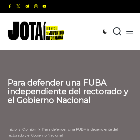
facebook.com
twitter.com
t.me
instagram.com
youtube.com
Saltar
al
J
Una
contenido
revista
o
de
t
Juventud
Informada
a
í
Para defender una FUBA
independiente del rectorado y
el Gobierno Nacional
Inicio
Opinión
Para defender una FUBA independiente del
rectorado y el Gobierno Nacional