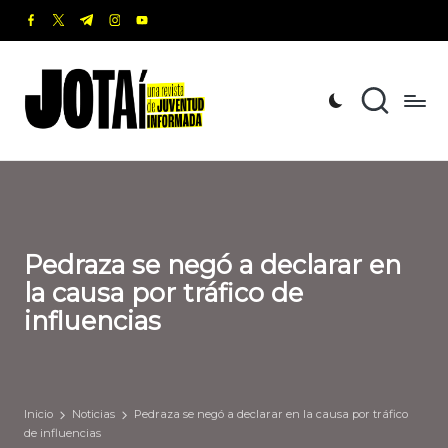
facebook.com
twitter.com
t.me
instagram.com
youtube.com
Saltar
al
J
Una
contenido
revista
o
de
t
Juventud
Informada
a
í
Pedraza se negó a declarar en
la causa por tráfico de
influencias
Inicio
Noticias
Pedraza se negó a declarar en la causa por tráfico
de influencias