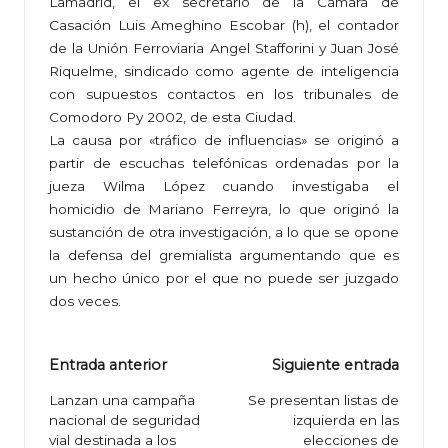
Lamadrid, el ex secretario de la Cámara de
Casación Luis Ameghino Escobar (h), el contador
de la Unión Ferroviaria Angel Stafforini y Juan José
Riquelme, sindicado como agente de inteligencia
con supuestos contactos en los tribunales de
Comodoro Py 2002, de esta Ciudad.
La causa por «tráfico de influencias» se originó a
partir de escuchas telefónicas ordenadas por la
jueza Wilma López cuando investigaba el
homicidio de Mariano Ferreyra, lo que originó la
sustanción de otra investigación, a lo que se opone
la defensa del gremialista argumentando que es
un hecho único por el que no puede ser juzgado
dos veces.
Navegación
Entrada anterior
Siguiente entrada
de
Lanzan una campaña
Se presentan listas de
nacional de seguridad
izquierda en las
entradas
vial destinada a los
elecciones de