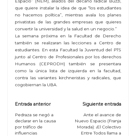
Espacio” (NEM), aliados del decano radical Buzzi,
que quiere instalar la idea de que “los estudiantes
no hacemos política”, mientras avala los planes
privatistas de las grandes empresas que quieres
convertir la universidad y la salud en un negocio.”
La semana próxima en la Facultad de Derecho
también se realizaran las lecciones a Centro de
estudiantes. En esta Facultad la Juventud del PTS
junto al Centro de Profesionales por los derechos
Humanos (CEPRODH) también se presentara
como la única lista de izquierda en la facultad,
contra las variantes kirchneristas y radicales, que
cogobiernan la UBA.
Navegación
Entrada anterior
Siguiente entrada
de
Pedraza se negó a
Ante el avance de
declarar en la causa
Nuevo Espacio (Franja
entradas
por tráfico de
Morada): ¡El Colectivo
influencias
Entre Todos llama a