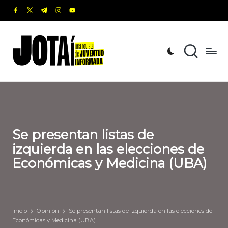
facebook.com
twitter.com
t.me
instagram.com
youtube.com
Saltar
al
J
Una
contenido
revista
o
de
t
Juventud
Informada
a
í
Se presentan listas de
izquierda en las elecciones de
Económicas y Medicina (UBA)
Inicio
Opinión
Se presentan listas de izquierda en las elecciones de
Económicas y Medicina (UBA)