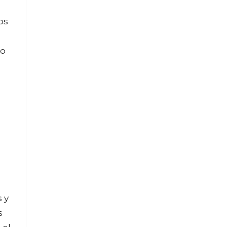
os
ro
s y
s