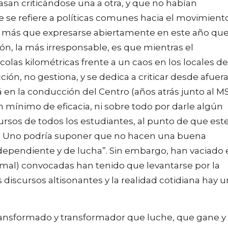
pasan criticándose una a otra, y que no habían
 se refiere a políticas comunes hacia el movimient
ho más que expresarse abiertamente en este año qu
n, la más irresponsable, es que mientras el
las kilométricas frente a un caos en los locales de
ión, no gestiona, y se dedica a criticar desde afuera
á en la conducción del Centro (años atrás junto al M
n mínimo de eficacia, ni sobre todo por darle algún
ursos de todos los estudiantes, al punto de que est
co. Uno podría suponer que no hacen una buena
dependiente y de lucha”. Sin embargo, han vaciado 
(mal) convocadas han tenido que levantarse por la
s discursos altisonantes y la realidad cotidiana hay 
ansformado y transformador que luche, que gane y