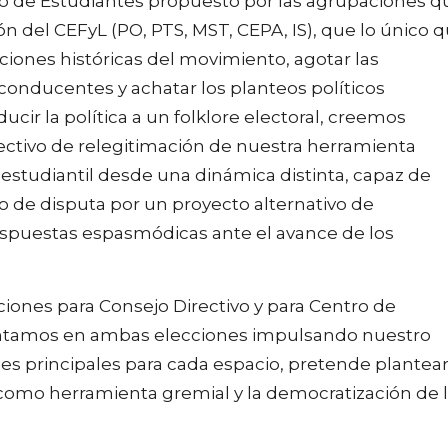
o de Estudiantes propuesto por las agrupaciones q
n del CEFyL (PO, PTS, MST, CEPA, IS), que lo único 
aciones históricas del movimiento, agotar las
nconducentes y achatar los planteos políticos
ir la política a un folklore electoral, creemos
lectivo de relegitimación de nuestra herramienta
 estudiantil desde una dinámica distinta, capaz de
o de disputa por un proyecto alternativo de
spuestas espasmódicas ante el avance de los
cciones para Consejo Directivo y para Centro de
entamos en ambas elecciones impulsando nuestro
jes principales para cada espacio, pretende plantea
 como herramienta gremial y la democratización de 