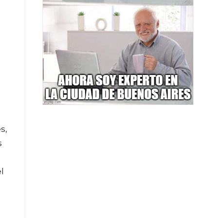
d
s,
s
l