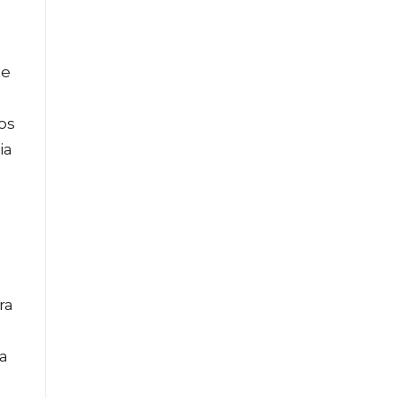
ee
os
ia
ra
a