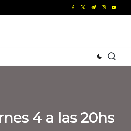
facebook.com
twitter.com
t.me
instagram.c
youtub
rnes 4 a las 20hs