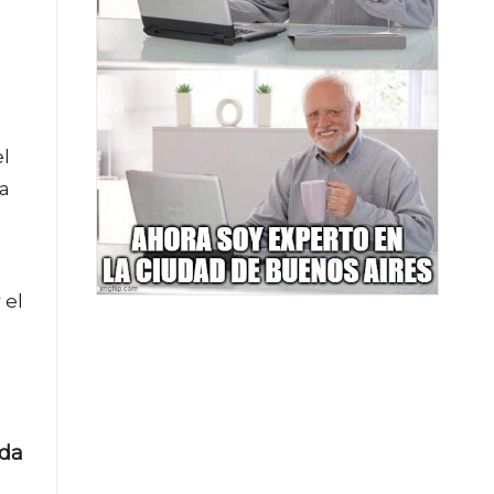
l
ta
 el
ada