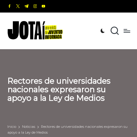
facebook.com
twitter.com
t.me
instagram.com
youtube.com
Saltar
al
J
Una
contenido
revista
o
de
t
Juventud
Informada
a
í
Rectores de universidades
nacionales expresaron su
apoyo a la Ley de Medios
Inicio
Noticias
Rectores de universidades nacionales expresaron su
apoyo a la Ley de Medios