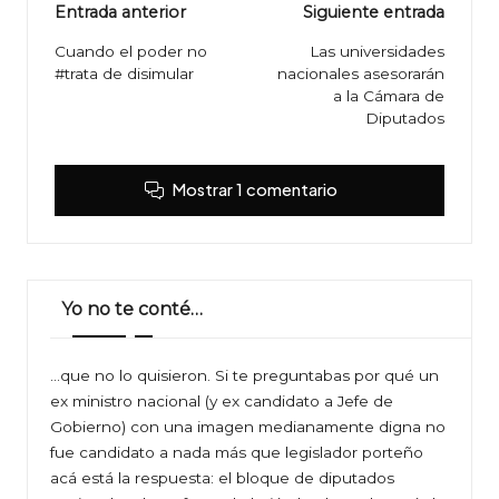
Navegación
Entrada anterior
Siguiente entrada
de
Cuando el poder no
Las universidades
#trata de disimular
nacionales asesorarán
entradas
a la Cámara de
Diputados
Mostrar 1 comentario
Yo no te conté…
…que no lo quisieron. Si te preguntabas por qué un
ex ministro nacional (y ex candidato a Jefe de
Gobierno) con una imagen medianamente digna no
fue candidato a nada más que legislador porteño
acá está la respuesta: el bloque de diputados