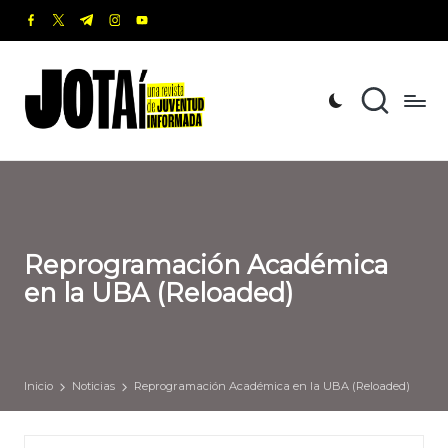
facebook.com
twitter.com
t.me
instagram.com
youtube.com
Saltar
al
J
Una
contenido
revista
o
de
t
Juventud
Informada
a
í
Reprogramación Académica
en la UBA (Reloaded)
Inicio
Noticias
Reprogramación Académica en la UBA (Reloaded)