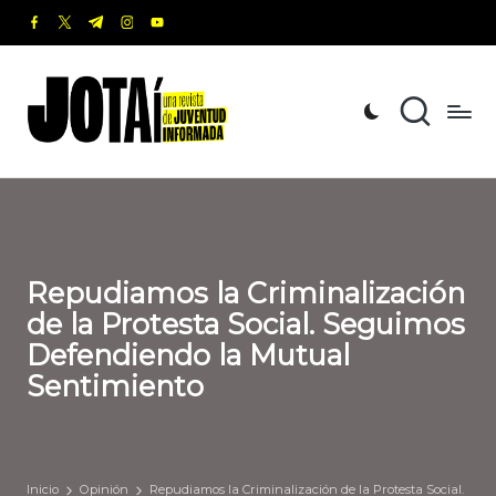
facebook.com
twitter.com
t.me
instagram.com
youtube.com
Saltar
al
J
Una
contenido
revista
o
de
t
Juventud
Informada
a
í
Repudiamos la Criminalización
de la Protesta Social. Seguimos
Defendiendo la Mutual
Sentimiento
Inicio
Opinión
Repudiamos la Criminalización de la Protesta Social.