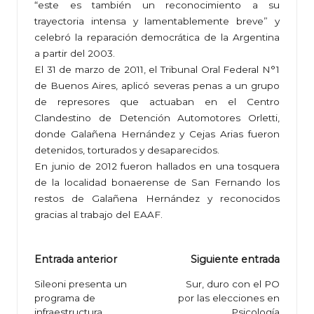
“este es también un reconocimiento a su
trayectoria intensa y lamentablemente breve” y
celebró la reparación democrática de la Argentina
a partir del 2003.
El 31 de marzo de 2011, el Tribunal Oral Federal N°1
de Buenos Aires, aplicó severas penas a un grupo
de represores que actuaban en el Centro
Clandestino de Detención Automotores Orletti,
donde Galañena Hernández y Cejas Arias fueron
detenidos, torturados y desaparecidos.
En junio de 2012 fueron hallados en una tosquera
de la localidad bonaerense de San Fernando los
restos de Galañena Hernández y reconocidos
gracias al trabajo del EAAF.
Navegación
Entrada anterior
Siguiente entrada
de
Sileoni presenta un
Sur, duro con el PO
programa de
por las elecciones en
entradas
infraestructura
Psicología