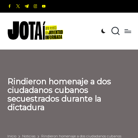
facebook.com
twitter.com
t.me
instagram.com
youtube.com
Saltar
al
J
Una
contenido
revista
o
de
t
Juventud
Informada
a
í
Rindieron homenaje a dos
ciudadanos cubanos
secuestrados durante la
dictadura
Inicio
Noticias
Rindieron homenaje a dos ciudadanos cubanos