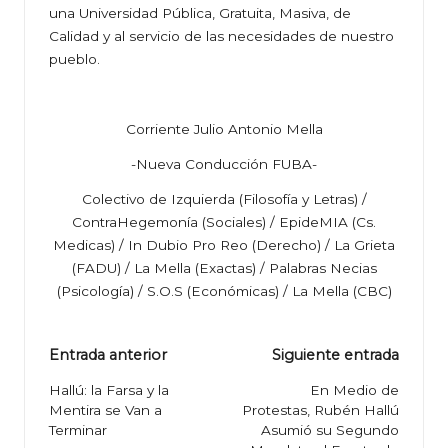
una Universidad Pública, Gratuita, Masiva, de
Calidad y al servicio de las necesidades de nuestro
pueblo.
Corriente Julio Antonio Mella
-Nueva Conducción FUBA-
Colectivo de Izquierda (Filosofía y Letras) /
ContraHegemonía (Sociales) / EpideMIA (Cs.
Medicas) / In Dubio Pro Reo (Derecho) / La Grieta
(FADU) / La Mella (Exactas) / Palabras Necias
(Psicología) / S.O.S (Económicas) / La Mella (CBC)
Navegación
Entrada anterior
Siguiente entrada
de
Hallú: la Farsa y la
En Medio de
Mentira se Van a
Protestas, Rubén Hallú
entradas
Terminar
Asumió su Segundo