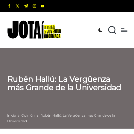
facebook.com
twitter.com
t.me
instagram.com
youtube.com
Saltar
al
J
Una
contenido
revista
o
de
t
Juventud
Informada
a
í
Rubén Hallú: La Vergüenza
más Grande de la Universidad
Inicio
Opinión
Rubén Hallú: La Vergüenza más Grande de la
Universidad