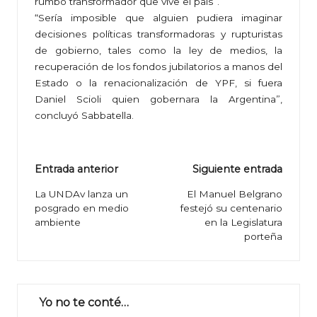
rumbo transformador que vive el país”.
“Sería imposible que alguien pudiera imaginar
decisiones políticas transformadoras y rupturistas
de gobierno, tales como la ley de medios, la
recuperación de los fondos jubilatorios a manos del
Estado o la renacionalización de YPF, si fuera
Daniel Scioli quien gobernara la Argentina”,
concluyó Sabbatella.
Navegación
Entrada anterior
Siguiente entrada
de
La UNDAv lanza un
El Manuel Belgrano
posgrado en medio
festejó su centenario
entradas
ambiente
en la Legislatura
porteña
Yo no te conté…