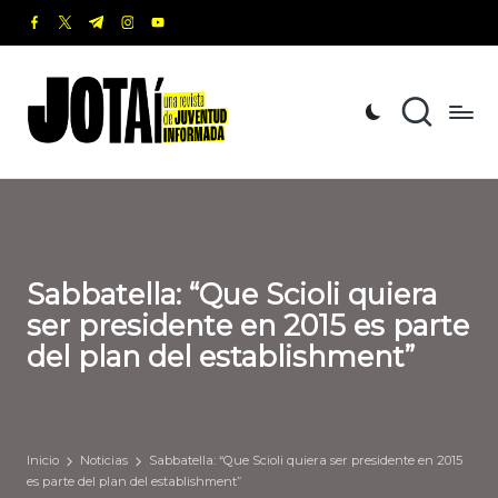
facebook.com
twitter.com
t.me
instagram.com
youtube.com
Saltar
al
J
Una
contenido
revista
o
de
t
Juventud
Informada
a
í
Sabbatella: “Que Scioli quiera
ser presidente en 2015 es parte
del plan del establishment”
Inicio
Noticias
Sabbatella: “Que Scioli quiera ser presidente en 2015
es parte del plan del establishment”