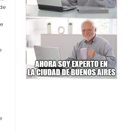
 de
ue
e
e