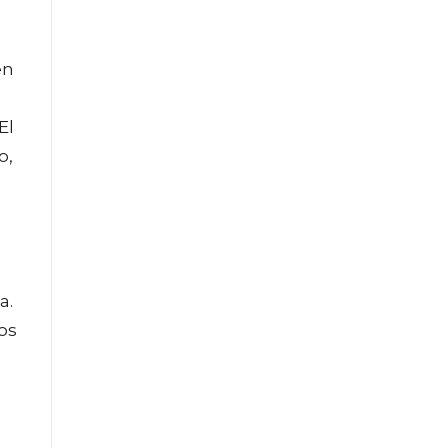
en
El
o,
a.
os