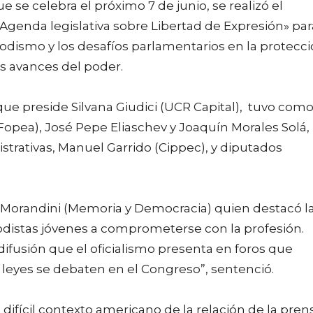
 se celebra el próximo 7 de junio, se realizó el
«Agenda legislativa sobre Libertad de Expresión» par
riodismo y los desafíos parlamentarios en la protecc
os avances del poder.
que preside Silvana Giudici (UCR Capital), tuvo com
(Fopea), José Pepe Eliaschev y Joaquín Morales Solá,
istrativas, Manuel Garrido (Cippec), y diputados
 Morandini (Memoria y Democracia) quien destacó l
iodistas jóvenes a comprometerse con la profesión.
ifusión que el oficialismo presenta en foros que
 leyes se debaten en el Congreso”, sentenció.
l difícil contexto americano de la relación de la pren