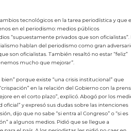
 cambios tecnológicos en la tarea periodística y que 
enos en el periodismo: medios públicos
os “supuestamente privados que son oficialistas”. 
cialismo hablan del periodismo como gran adversari
e son oficialistas. También resaltó no estar “feliz”
“tenemos mucho que mejorar”.
bien” porque existe “una crisis institucional” que
“crispación” en la relación del Gobierno con la prens
re en el corto plazo”, explicó. Abogó por los medi
oficial” y expresó sus dudas sobre las intenciones
ión, dijo que no sabe “si entra al Congreso” o “si es
” a algunos medios. Pidió que se llegue a
ara el país. A los periodistas les pidió no caer en