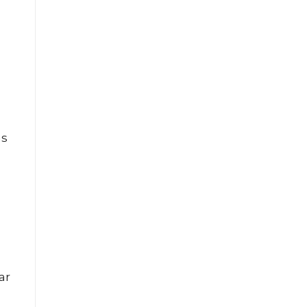
ás
ar